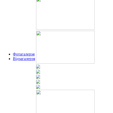
Фотагалерэя
Відэагалерэя