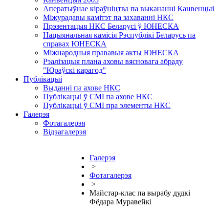
Аператыўнае кіраўніцтва па выкананні Канвенцыі
Міжурадавы камітэт па захаванні НКС
Прэзентацыя НКС Беларусі ў ЮНЕСКА
Нацыянальная камісія Рэспублікі Беларусь па
справах ЮНЕСКА
Міжнародныя прававыя акты ЮНЕСКА
Рэалізацыя плана аховы вясновага абраду
"Юраўскі карагод"
Публікацыі
Выданні па ахове НКС
Публікацыі ў СМІ па ахове НКС
Публікацыі ў СМІ пра элементы НКС
Галерэя
Фотагалерэя
Відэагалерэя
Галерэя
>
Фотагалерэя
>
Майстар-клас па вырабу дудкі
Фёдара Муравейкі