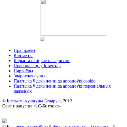
Пра праект
Кантакты
Карыстальніцкае пагадненне
Прапанаваць у Інвентар
Партнёры
Зваротная сувязь
Палітыка ў дачыненні да апрацоўкі cookie
Палітыка ў дачыненні да апрацоўкі персанальных
дадзеных
©
Інстытут культуры Беларусі
, 2012
Сайт працуе на «1С-Битрикс»
©
Беларускі дзяржаўны ўніверсітэт культуры і мастацтваў