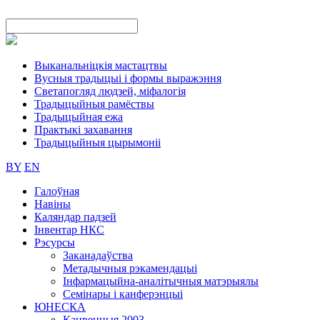
Выканальніцкія мастацтвы
Вусныя традыцыі і формы выражэння
Светапогляд людзей, міфалогія
Традыцыйныя рамёствы
Традыцыйная ежа
Практыкі захавання
Традыцыйныя цырымоніі
BY
EN
Галоўная
Навіны
Каляндар падзей
Інвентар НКС
Рэсурсы
Заканадаўства
Метадычныя рэкамендацыі
Інфармацыйна-аналітычныя матэрыялы
Семінары і канферэнцыі
ЮНЕСКА
Канвенцыя 2003